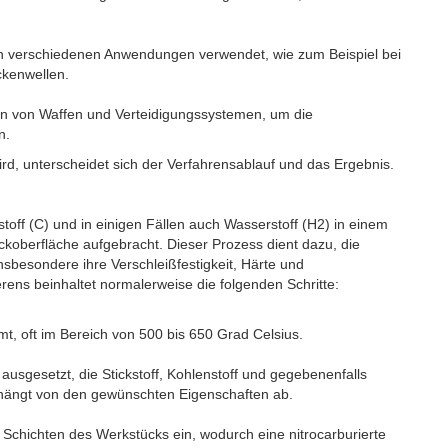
e in verschiedenen Anwendungen verwendet, wie zum Beispiel bei
ckenwellen.
ilen von Waffen und Verteidigungssystemen, um die
n.
rd, unterscheidet sich der Verfahrensablauf und das Ergebnis.
toff (C) und in einigen Fällen auch Wasserstoff (H2) in einem
oberfläche aufgebracht. Dieser Prozess dient dazu, die
sbesondere ihre Verschleißfestigkeit, Härte und
rens beinhaltet normalerweise die folgenden Schritte:
, oft im Bereich von 500 bis 650 Grad Celsius.
usgesetzt, die Stickstoff, Kohlenstoff und gegebenenfalls
hängt von den gewünschten Eigenschaften ab.
n Schichten des Werkstücks ein, wodurch eine nitrocarburierte