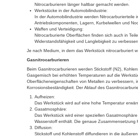
Nitrocarburieren länger haltbar gemacht werden.
Werkstücke in der Automobilindustrie:
In der Automobilindustrie werden Nitrocarburierteil
Antriebskomponenten, Lagern, Kurbelwellen und No
Waffen und Verteidigung:
Nitrocarburierte Oberflächen finden sich auch in Te
Widerstandsfähigkeit und Langlebigkeit zu verbesser
Je nach Medium, in dem das Werkstück nitrocarburiert wi
Gasnitrocarburieren
Beim Gasnitrocarburieren werden Stickstoff (N2), Kohlens
Gasgemisch bei erhöhten Temperaturen auf die Werkstück
Oberflächeneigenschaften von Metallen zu verbessern, in
Korrosionsbeständigkeit. Der Ablauf des Gasnitrocarburie
Aufheizen:
Das Werkstück wird auf eine hohe Temperatur erwärmt
Gasatmosphäre:
Das Werkstück wird einer speziellen Gasatmosphäre a
Wasserstoff enthält. Die genaue Zusammensetzung 
Diffusion:
Stickstoff und Kohlenstoff diffundieren in die äußere