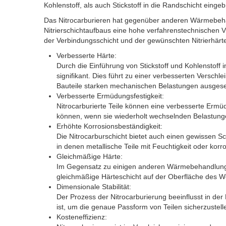
Kohlenstoff, als auch Stickstoff in die Randschicht einge
Das Nitrocarburieren hat gegenüber anderen Wärmebeha
Nitrierschichtaufbaus eine hohe verfahrenstechnischen Vie
der Verbindungsschicht und der gewünschten Nitrierhärtet
Verbesserte Härte:
Durch die Einführung von Stickstoff und Kohlenstoff 
signifikant. Dies führt zu einer verbesserten Verschl
Bauteile starken mechanischen Belastungen ausgeset
Verbesserte Ermüdungsfestigkeit:
Nitrocarburierte Teile können eine verbesserte Ermüd
können, wenn sie wiederholt wechselnden Belastung
Erhöhte Korrosionsbeständigkeit:
Die Nitrocarburschicht bietet auch einen gewissen S
in denen metallische Teile mit Feuchtigkeit oder ko
Gleichmäßige Härte:
Im Gegensatz zu einigen anderen Wärmebehandlungsv
gleichmäßige Härteschicht auf der Oberfläche des W
Dimensionale Stabilität:
Der Prozess der Nitrocarburierung beeinflusst in de
ist, um die genaue Passform von Teilen sicherzustell
Kosteneffizienz: