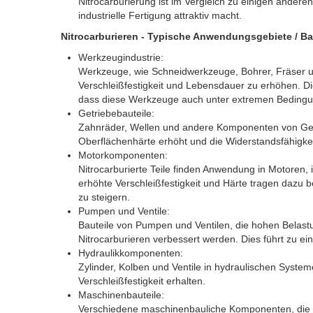
Nitrocarburierung ist im Vergleich zu einigen andere
industrielle Fertigung attraktiv macht.
Nitrocarburieren - Typische Anwendungsgebiete / Ba
Werkzeugindustrie:
Werkzeuge, wie Schneidwerkzeuge, Bohrer, Fräser un
Verschleißfestigkeit und Lebensdauer zu erhöhen. Die
dass diese Werkzeuge auch unter extremen Bedingun
Getriebebauteile:
Zahnräder, Wellen und andere Komponenten von Getri
Oberflächenhärte erhöht und die Widerstandsfähigke
Motorkomponenten:
Nitrocarburierte Teile finden Anwendung in Motoren,
erhöhte Verschleißfestigkeit und Härte tragen dazu 
zu steigern.
Pumpen und Ventile:
Bauteile von Pumpen und Ventilen, die hohen Belas
Nitrocarburieren verbessert werden. Dies führt zu e
Hydraulikkomponenten:
Zylinder, Kolben und Ventile in hydraulischen Syste
Verschleißfestigkeit erhalten.
Maschinenbauteile:
Verschiedene maschinenbauliche Komponenten, die 