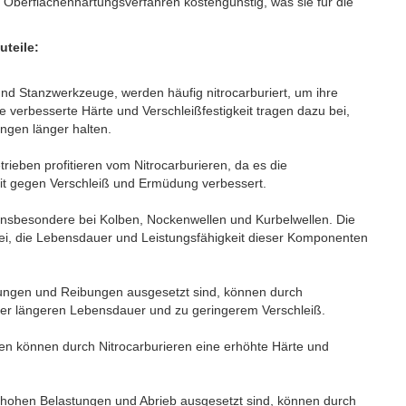
n Oberflächenhärtungsverfahren kostengünstig, was sie für die
uteile:
d Stanzwerkzeuge, werden häufig nitrocarburiert, um ihre
 verbesserte Härte und Verschleißfestigkeit tragen dazu bei,
gen länger halten.
eben profitieren vom Nitrocarburieren, da es die
it gegen Verschleiß und Ermüdung verbessert.
 insbesondere bei Kolben, Nockenwellen und Kurbelwellen. Die
bei, die Lebensdauer und Leistungsfähigkeit dieser Komponenten
tungen und Reibungen ausgesetzt sind, können durch
iner längeren Lebensdauer und zu geringerem Verschleiß.
men können durch Nitrocarburieren eine erhöhte Härte und
hohen Belastungen und Abrieb ausgesetzt sind, können durch