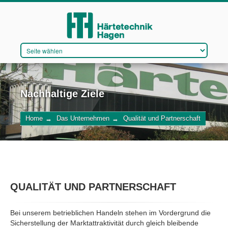
Nachhaltige Ziele
DAS UNTERNEHMEN
VERFAHREN
Home
→
Das Unternehmen
→
Qualität und Partnerschaft
QUALITÄTSMANAGEMENT
WIR STELLEN EIN
QUALITÄT UND PARTNERSCHAFT
KONTAKT
Bei unserem betrieblichen Handeln stehen im Vordergrund die
Sicherstellung der Marktattraktivität durch gleich bleibende