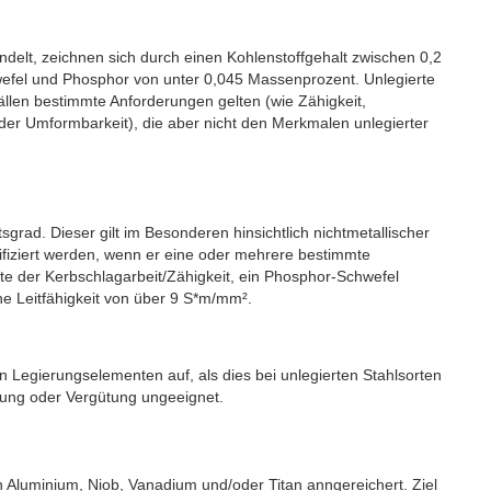
ndelt, zeichnen sich durch einen Kohlenstoffgehalt zwischen 0,2
wefel und Phosphor von unter 0,045 Massenprozent. Unlegierte
Fällen bestimmte Anforderungen gelten (wie Zähigkeit,
er Umformbarkeit), die aber nicht den Merkmalen unlegierter
grad. Dieser gilt im Besonderen hinsichtlich nichtmetallischer
ssifiziert werden, wenn er eine oder mehrere bestimmte
te der Kerbschlagarbeit/Zähigkeit, ein Phosphor-Schwefel
e Leitfähigkeit von über 9 S*m/mm².
n Legierungselementen auf, als dies bei unlegierten Stahlsorten
ärtung oder Vergütung ungeeignet.
an Aluminium, Niob, Vanadium und/oder Titan anngereichert. Ziel