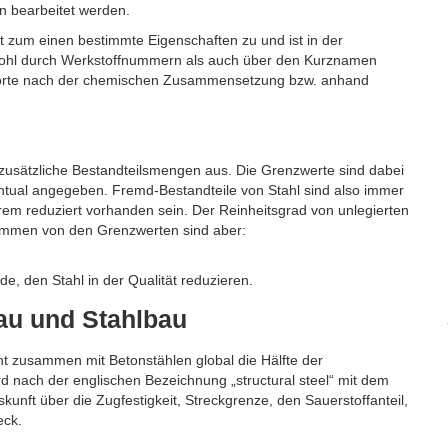
n bearbeitet werden.
t zum einen bestimmte Eigenschaften zu und ist in der
wohl durch Werkstoffnummern als auch über den Kurznamen
Stahlsorte nach der chemischen Zusammensetzung bzw. anhand
 zusätzliche Bestandteilsmengen aus. Die Grenzwerte sind dabei
ntual angegeben. Fremd-Bestandteile von Stahl sind also immer
rem reduziert vorhanden sein. Der Reinheitsgrad von unlegierten
enommen von den Grenzwerten sind aber:
e, den Stahl in der Qualität reduzieren.
au und Stahlbau
t zusammen mit Betonstählen global die Hälfte der
d nach der englischen Bezeichnung „structural steel“ mit dem
kunft über die Zugfestigkeit, Streckgrenze, den Sauerstoffanteil,
eck.