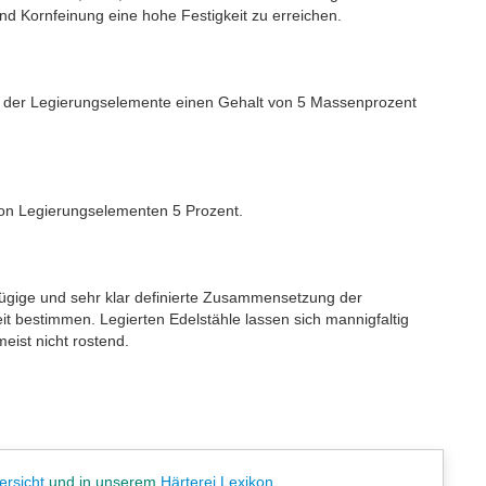
und Kornfeinung eine hohe Festigkeit zu erreichen.
umme der Legierungselemente einen Gehalt von 5 Massenprozent
von Legierungselementen 5 Prozent.
gfügige und sehr klar definierte Zusammensetzung der
t bestimmen. Legierten Edelstähle lassen sich mannigfaltig
eist nicht rostend.
ersicht
und in unserem
Härterei Lexikon
...