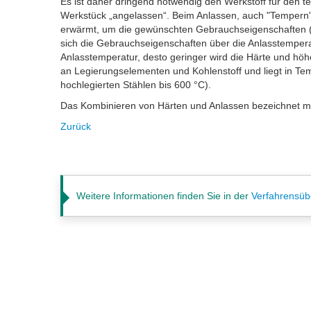
Es ist daher dringend notwendig den Werkstoff für den t
Werkstück „angelassen“. Beim Anlassen, auch "Tempern
erwärmt, um die gewünschten Gebrauchseigenschaften (Hä
sich die Gebrauchseigenschaften über die Anlasstemperatu
Anlasstemperatur, desto geringer wird die Härte und höh
an Legierungselementen und Kohlenstoff und liegt in Te
hochlegierten Stählen bis 600 °C).
Das Kombinieren von Härten und Anlassen bezeichnet m
Zurück
Weitere Informationen finden Sie in der
Verfahrensüb