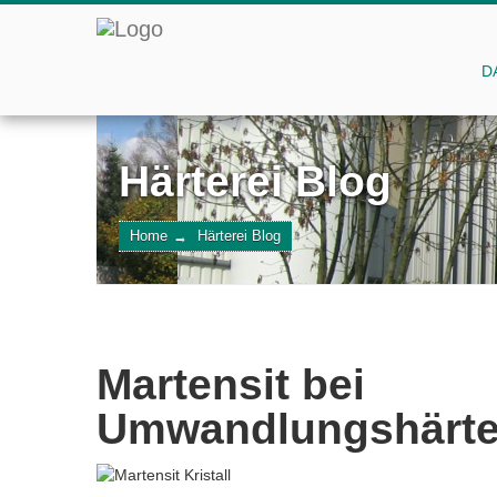
D
Härterei Blog
Home
→
Härterei Blog
Martensit bei
Umwandlungshärte