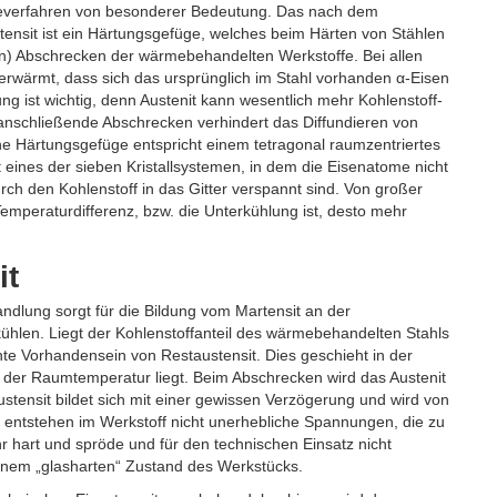
rteverfahren von besonderer Bedeutung. Das nach dem
ensit ist ein Härtungsgefüge, welches beim Härten von Stählen
en) Abschrecken der wärmebehandelten Werkstoffe. Bei allen
rwärmt, dass sich das ursprünglich im Stahl vorhanden α-Eisen
ng ist wichtig, denn Austenit kann wesentlich mehr Kohlenstoff-
anschließende Abschrecken verhindert das Diffundieren von
e Härtungsgefüge entspricht einem tetragonal raumzentriertes
st eines der sieben Kristallsystemen, in dem die Eisenatome nicht
ch den Kohlenstoff in das Gitter verspannt sind. Von großer
Temperaturdifferenz, bzw. die Unterkühlung ist, desto mehr
it
lung sorgt für die Bildung vom Martensit an der
ühlen. Liegt der Kohlenstoffanteil des wärmebehandelten Stahls
te Vorhandensein von Restaustensit. Dies geschieht in der
 der Raumtemperatur liegt. Beim Abschrecken wird das Austenit
stensit bildet sich mit einer gewissen Verzögerung und wird von
, entstehen im Werkstoff nicht unerhebliche Spannungen, die zu
 hart und spröde und für den technischen Einsatz nicht
nem „glasharten“ Zustand des Werkstücks.