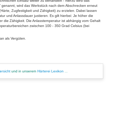
echnischen Einsatz weiter zu behandeln - hierzu wird das
" genannt, wird das Werkstück nach dem Abschrecken erneut
rte, Zugfestigkeit und Zähigkeit) zu erzielen. Dabei lassen
r und Anlassdauer justieren. Es gilt hierbei: Je höher die
er die Zähigkeit. Die Anlasstemperatur ist abhängig vom Gehalt
mperaturbereichen zwischen 100 - 350 Grad Celsius (bei
an als Vergüten.
ersicht
und in unserem
Härterei Lexikon
...