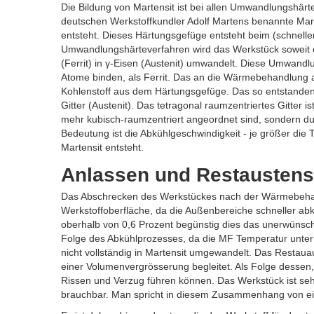
Die Bildung von Martensit ist bei allen Umwandlungshä
deutschen Werkstoffkundler Adolf Martens benannte Mart
entsteht. Dieses Härtungsgefüge entsteht beim (schnell
Umwandlungshärteverfahren wird das Werkstück soweit e
(Ferrit) in γ-Eisen (Austenit) umwandelt. Diese Umwandlu
Atome binden, als Ferrit. Das an die Wärmebehandlung 
Kohlenstoff aus dem Härtungsgefüge. Das so entstanden
Gitter (Austenit). Das tetragonal raumzentriertes Gitter i
mehr kubisch-raumzentriert angeordnet sind, sondern dur
Bedeutung ist die Abkühlgeschwindigkeit - je größer die 
Martensit entsteht.
Anlassen und Restaustens
Das Abschrecken des Werkstückes nach der Wärmebehand
Werkstoffoberfläche, da die Außenbereiche schneller abk
oberhalb von 0,6 Prozent begünstig dies das unerwünsch
Folge des Abkühlprozesses, da die MF Temperatur unter
nicht vollständig in Martensit umgewandelt. Das Restauau
einer Volumenvergrösserung begleitet. Als Folge dessen
Rissen und Verzug führen können. Das Werkstück ist sehr
brauchbar. Man spricht in diesem Zusammenhang von ei