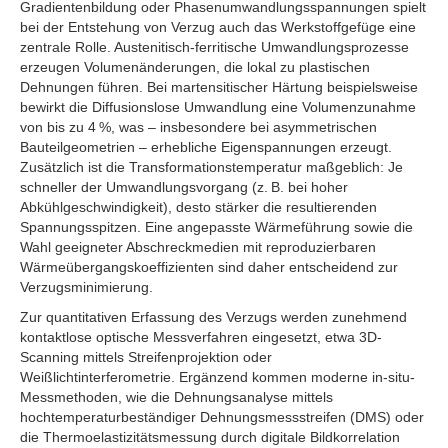
Gradientenbildung oder Phasenumwandlungsspannungen spielt
bei der Entstehung von Verzug auch das Werkstoffgefüge eine
zentrale Rolle. Austenitisch-ferritische Umwandlungsprozesse
erzeugen Volumenänderungen, die lokal zu plastischen
Dehnungen führen. Bei martensitischer Härtung beispielsweise
bewirkt die Diffusionslose Umwandlung eine Volumenzunahme
von bis zu 4 %, was – insbesondere bei asymmetrischen
Bauteilgeometrien – erhebliche Eigenspannungen erzeugt.
Zusätzlich ist die Transformationstemperatur maßgeblich: Je
schneller der Umwandlungsvorgang (z. B. bei hoher
Abkühlgeschwindigkeit), desto stärker die resultierenden
Spannungsspitzen. Eine angepasste Wärmeführung sowie die
Wahl geeigneter Abschreckmedien mit reproduzierbaren
Wärmeübergangskoeffizienten sind daher entscheidend zur
Verzugsminimierung.
Zur quantitativen Erfassung des Verzugs werden zunehmend
kontaktlose optische Messverfahren eingesetzt, etwa 3D-
Scanning mittels Streifenprojektion oder
Weißlichtinterferometrie. Ergänzend kommen moderne in-situ-
Messmethoden, wie die Dehnungsanalyse mittels
hochtemperaturbeständiger Dehnungsmessstreifen (DMS) oder
die Thermoelastizitätsmessung durch digitale Bildkorrelation