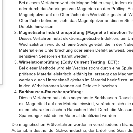
Bei diesem Verfahren wird ein Magnetfeld erzeugt, indem ein 
oder durch das Anbringen von Magneten an den Prüfling. An
Magnetpulver auf die Oberfläche des Werkstück gestreut. W
Oberfläche befinden, zieht das Magnetpulver an diesen Stelle
Defekte hinweisen.
Magnetische Induktionsprüfung (Magnetic Induction Tes
Dieses Verfahren nutzt elektromagnetische Induktion, um Un
Wechselstrom wird durch eine Spule geleitet, die in der Nähe
Material eine Unterbrechung oder einen Defekt aufweist, bee
sensitiven Sensoren erkannt werden.
Wirbelstromprüfung (Eddy Current Testing, ECT):
Bei dieser Methode wird ein Wechselstrom durch eine Spule
prüfende Material elektrisch leitfähig ist, erzeugt das Magn
werden durch Unregelmäßigkeiten im Material beeinflusst 
in den Wirbelströmen können auf Defekte hinweisen.
Barkhausen-Rauschenprüfung:
Dieses Verfahren nutzt das sogenannte Barkhausen-Rauschen
ein Magnetfeld auf das Material einwirkt, verändern sich di
einem charakteristischen Rauschen führt. Durch die Messu
Spannungszustände im Material identifiziert werden.
Die magnetischen Prüfverfahren werden in verschiedenen Branchen
Automobilindustrie, der Schwerindustrie, der Erdöl- und Gasindu