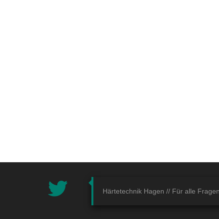
Härtetechnik Hagen //
Für alle Frage