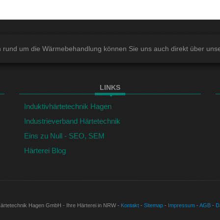
n rund um die Wärmebehandlung können Sie uns auch direkt über uns
LINKS
Induktivhärtetechnik Hagen
Industrieverband Härtetechnik
Eins zu Null - SEO, SEM
Härterei Blog
Härtetechnik Hagen GmbH - Ihre Härterei in NRW -
Kontakt
-
Sitemap
-
Impressum
-
AGB
-
D